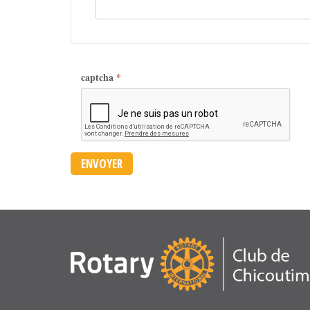
captcha
*
ENVOYER